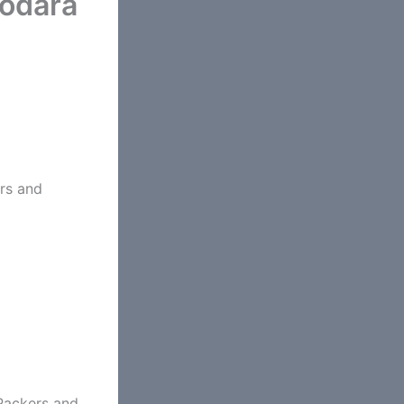
dodara
rs and
nt Packers and