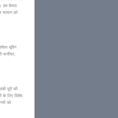
है। हम केवल
ार सामान को
ेवर मूविंग
ी फर्नीचर,
।
लंबी दूरी की
ों के लिए विशेष
ीनरी को