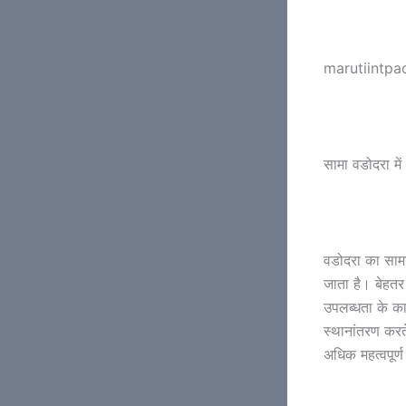
marutiintpac
सामा वडोदरा में
वडोदरा का सामा
जाता है। बेहतर
उपलब्धता के कार
स्थानांतरण करते
अधिक महत्वपूर्ण