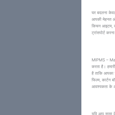
घर बदलना केवल 
आपकी मेहनत और 
किचन आइटम, कपड
ट्रांसपोर्ट करन
MIPMS – Marut
करता है। हमारी
है ताकि आपका स
फिल्म, कार्टन 
आवश्यकता के अन
यदि आप सामा के