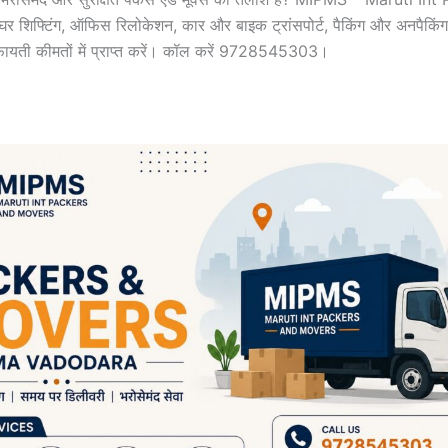
घर शिफ्टिंग, ऑफिस रिलोकेशन, कार और बाइक ट्रांसपोर्ट, पैकिंग और अनपैकिंग 
किफायती कीमतों में प्राप्त करें। कॉल करें 9728545303।