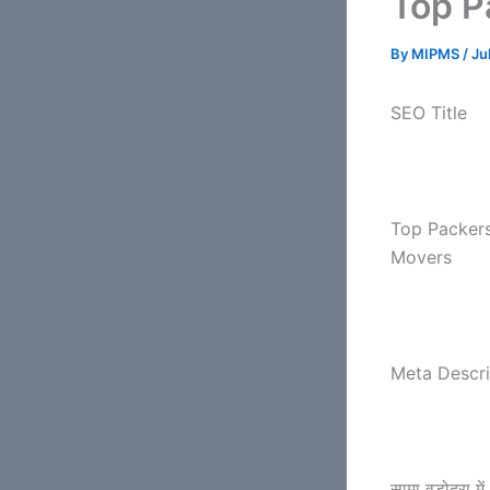
Top P
By
MIPMS
/
Ju
SEO Title
Top Packers
Movers
Meta Descri
सामा वडोदरा मे